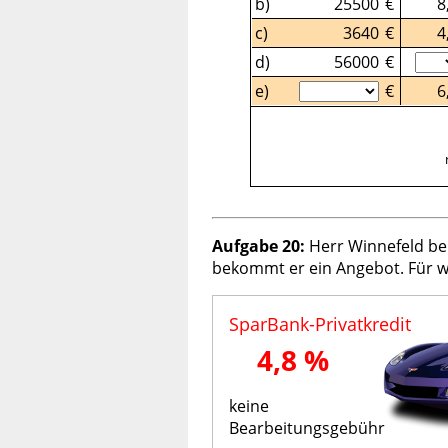
b)
25500
€
8
c)
3640
€
4
d)
56000
€
e)
€
6
Aufgabe 20:
Herr Winnefeld ben
bekommt er ein Angebot. Für we
SparBank-Privatkredit
4,8 %
keine
Bearbeitungsgebühr