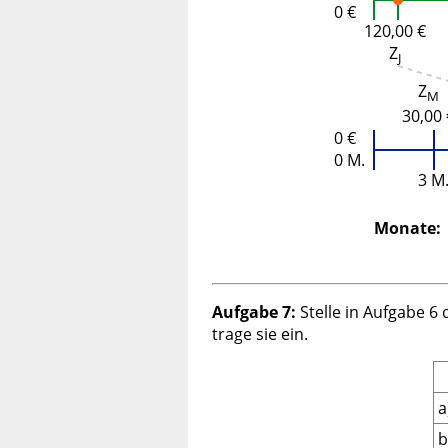
0 €
120,00 €
Z
J
Z
M
30,00 
0 €
0 M.
3 M
Monate:
Aufgabe 7:
Stelle in Aufgabe 6 
trage sie ein.
a
b