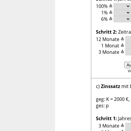
100%
≙
1%
≙
6%
≙
Schritt 2:
Zeitr
12 Monate
≙
1 Monat
≙
3 Monate
≙
Au
V
c)
Zinssatz
mit 
geg: K = 2000 €,
ges: p
Schritt 1:
Jahre
3 Monate
≙