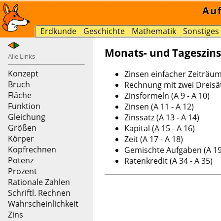
Au
Erdkunde
Geschichte
Mathematik
Sonstiges
Monats- und Tageszins
Alle Links
Konzept
Zinsen einfacher Zeiträume
Bruch
Rechnung mit zwei Dreisätz
Fläche
Zinsformeln (A 9 - A 10)
Funktion
Zinsen (A 11 - A 12)
Gleichung
Zinssatz (A 13 - A 14)
Größen
Kapital (A 15 - A 16)
Körper
Zeit (A 17 - A 18)
Kopfrechnen
Gemischte Aufgaben (A 19 
Potenz
Ratenkredit (A 34 - A 35)
Prozent
Rationale Zahlen
Schriftl. Rechnen
Wahrscheinlichkeit
Zins