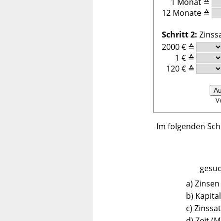
1 Monat
≙
12 Monate
≙
Schritt 2:
Zinss
2000 €
≙
1 €
≙
120 €
≙
Au
V
Im folgenden Sc
gesuc
a) Zinsen 
b) Kapital
c) Zinssa
d) Zeit (M