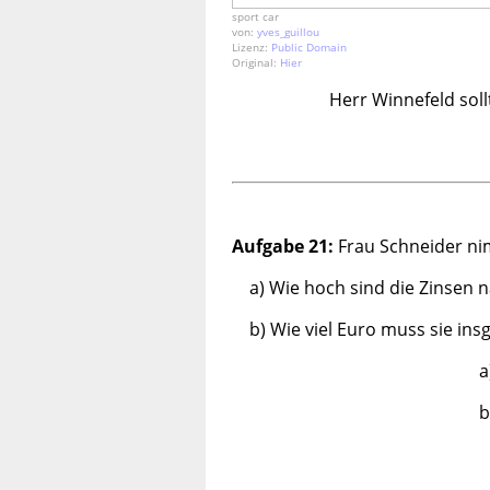
sport car
von:
yves_guillou
Lizenz:
Public Domain
Original:
Hier
Herr Winnefeld soll
Aufgabe 21:
Frau Schneider ni
a) Wie hoch sind die Zinsen 
b) Wie viel Euro muss sie in
a
b