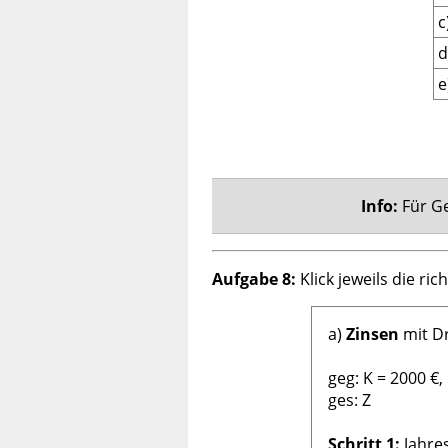
c
d
e
Info:
Für Ge
Aufgabe 8:
Klick jeweils die ric
a)
Zinsen
mit Dr
geg: K = 2000 €,
ges: Z
Schritt 1:
Jahre