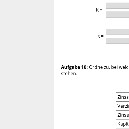
K =
t =
Aufgabe 10:
Ordne zu, bei wel
stehen.
Zinss
Verzi
Zins
Kapit