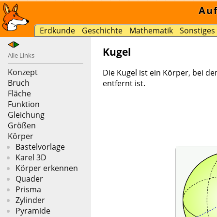
Au
Erdkunde
Geschichte
Mathematik
Sonstiges
Kugel
Alle Links
Konzept
Die Kugel ist ein Körper, bei 
Bruch
entfernt ist.
Fläche
Funktion
Gleichung
Größen
Körper
Bastelvorlage
Karel 3D
Körper erkennen
Quader
Prisma
Zylinder
Pyramide