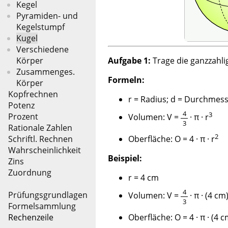
Kegel
Pyramiden- und
Kegelstumpf
Kugel
Verschiedene
Aufgabe 1:
Trage die ganzzahli
Körper
Zusammenges.
Formeln:
Körper
Kopfrechnen
r = Radius; d = Durchmess
Potenz
4
3
Prozent
Volumen: V =
· π · r
3
Rationale Zahlen
2
Oberfläche: O = 4 · π · r
Schriftl. Rechnen
Wahrscheinlichkeit
Beispiel:
Zins
Zuordnung
r = 4 cm
4
Prüfungsgrundlagen
Volumen: V =
· π · (4 cm
3
Formelsammlung
Oberfläche: O = 4 · π · (4 c
Rechenzeile