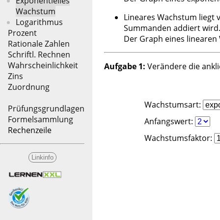
Exponentielles
Wachstum
Lineares Wachstum liegt v
Logarithmus
Summanden addiert wird
Prozent
Der Graph eines linearen
Rationale Zahlen
Schriftl. Rechnen
Wahrscheinlichkeit
Aufgabe 1:
Verändere die ankli
Zins
Zuordnung
Wachstumsart:
Prüfungsgrundlagen
Formelsammlung
Anfangswert:
Rechenzeile
Wachstumsfaktor
:
Linkinfo