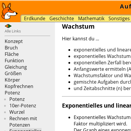
Au
Erdkunde
Geschichte
Mathematik
Sonstiges
Wachstum
Alle Links
Hier kannst du ...
Konzept
Bruch
exponentielles und linear
Fläche
exponentielles Wachstum b
Funktion
exponentiellen Zerfall ber
Gleichung
Anfangswerte ermitteln (A 
Größen
Wachstumsfaktor und Wach
Körper
gemischte Aufgaben durch
Kopfrechnen
und Zeitabschnitte (n) ber
Potenz
Potenz
Exponentielles und line
10er-Potenz
Wurzel
Exponentielles Wachstum l
Rechnen mit
Faktor multipliziert wird.
Potenzen
Der Graph eines exponent