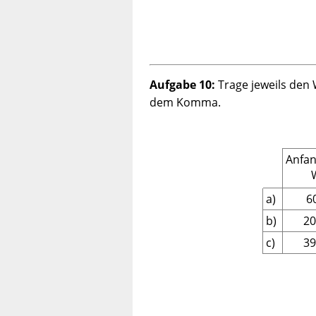
Aufgabe 10:
Trage jeweils den
dem Komma.
Anfan
a)
6
b)
20
c)
39