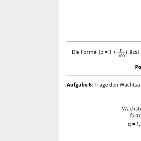
p
Die Formel (q = 1 +
) läss
100
Po
Aufgabe 6:
Trage den Wachtsums
Wachst
fakt
q =
1