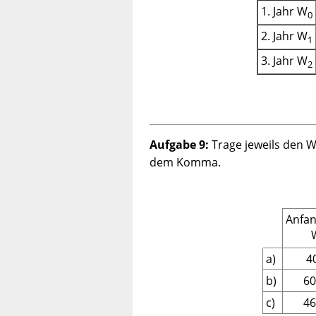
1. Jahr W
0
2. Jahr W
1
3. Jahr W
2
Aufgabe 9:
Trage jeweils den 
dem Komma.
Anfan
a)
4
b)
60
c)
46