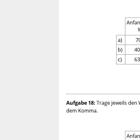
Anfan
a)
7
b)
40
c)
63
Aufgabe 18:
Trage jeweils den
dem Komma.
Anfan