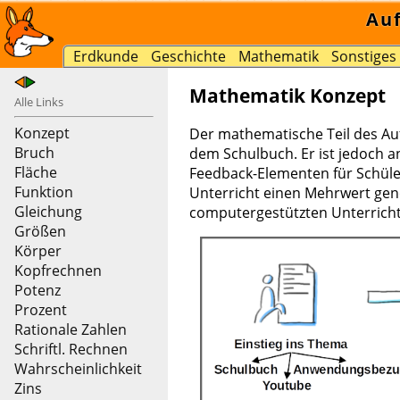
Au
Erdkunde
Geschichte
Mathematik
Sonstiges
Mathematik Konzept
Alle Links
Konzept
Der mathematische Teil des Au
Bruch
dem Schulbuch. Er ist jedoch
Fläche
Feedback-Elementen für Schüler
Funktion
Unterricht einen Mehrwert gene
Gleichung
computergestützten Unterricht
Größen
Körper
Kopfrechnen
Potenz
Prozent
Rationale Zahlen
Schriftl. Rechnen
Wahrscheinlichkeit
Zins